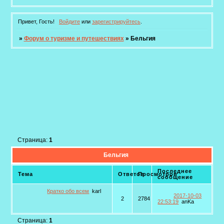
Привет, Гость!
Войдите
или
зарегистрируйтесь
.
»
Форум о туризме и путешествиях
»
Бельгия
Страница:
1
Бельгия
Последнее
Тема
Ответов
Просмотров
сообщение
Кратко обо всем
karl
2017-10-03
2
2784
22:53:19
anKa
Страница:
1