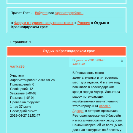
Привет, Гость!
Войдите
или
зарегистрируйтесь
.
»
Форум о туризме и путешествиях
»
Россия
»
Отдых в
Краснодарском крае
Страница:
1
Отдых в Краснодарском крае
1
Поделиться
2018-09-28
12:44:10
yanka95
В России есть много
Участник
замечательных и интересных
Зарегистрирован
: 2018-09-28
мест для отдыха. Я в этом году
Приглашений:
0
побывала в Краснодарском
Сообщений:
12
крае,в городе Адлер. Испытала
Уважение:
[+0/-0]
массу потрясающих
Позитив:
[+0/-0]
незабываемых впечатлений от
Провел на форуме:
этого города и от
отеля в
1 час 37 минут
Адлере
, в котором проживала.
Последний визит:
2019-04-27 21:52:47
Ресторан,караоке-клуб,бассейн
и масса невероятных экскурсий.
Самой интересной из всех ,была
длинная экскурсия по Золотому