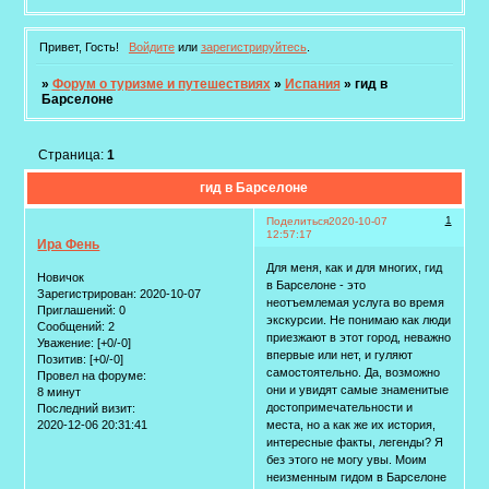
Привет, Гость!
Войдите
или
зарегистрируйтесь
.
»
Форум о туризме и путешествиях
»
Испания
»
гид в
Барселоне
Страница:
1
гид в Барселоне
1
Поделиться
2020-10-07
12:57:17
Ира Фень
Для меня, как и для многих, гид
Новичок
в Барселоне - это
Зарегистрирован
: 2020-10-07
неотъемлемая услуга во время
Приглашений:
0
экскурсии. Не понимаю как люди
Сообщений:
2
приезжают в этот город, неважно
Уважение:
[+0/-0]
впервые или нет, и гуляют
Позитив:
[+0/-0]
самостоятельно. Да, возможно
Провел на форуме:
они и увидят самые знаменитые
8 минут
достопримечательности и
Последний визит:
2020-12-06 20:31:41
места, но а как же их история,
интересные факты, легенды? Я
без этого не могу увы. Моим
неизменным гидом в Барселоне