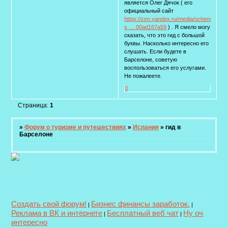
является Олег Дячок ( его
официальный сайт
https://zen.yandex.ru/media/ochen/kak-
s … 00ad167a59
) . Я смело могу
сказать, что это гид с большой
буквы. Насколько интересно его
слушать. Если будете в
Барселоне, советую
воспользоваться его услугами.
Не пожалеете.
0
Страница:
1
»
Форум о туризме и путешествиях
»
Испания
»
гид в
Барселоне
Создать свой форум!
Бизнес финансы заработок.
|
|
Реклама в ВК и интернете
Бесплатный веб чат
Ну оч
|
|
интересно