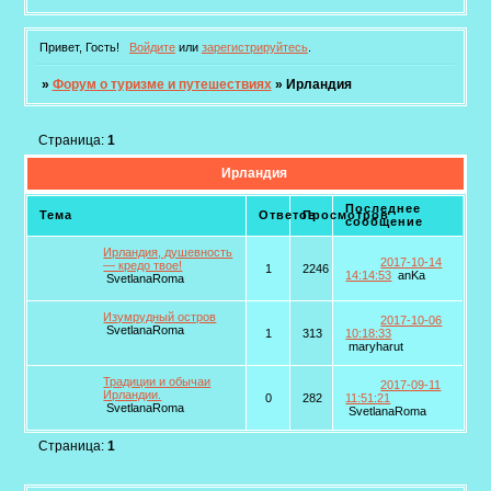
Привет, Гость!
Войдите
или
зарегистрируйтесь
.
»
Форум о туризме и путешествиях
»
Ирландия
Страница:
1
Ирландия
Последнее
Тема
Ответов
Просмотров
сообщение
Ирландия, душевность
2017-10-14
— кредо твое!
1
2246
14:14:53
anKa
SvetlanaRoma
Изумрудный остров
2017-10-06
SvetlanaRoma
1
313
10:18:33
maryharut
Традиции и обычаи
2017-09-11
Ирландии.
0
282
11:51:21
SvetlanaRoma
SvetlanaRoma
Страница:
1