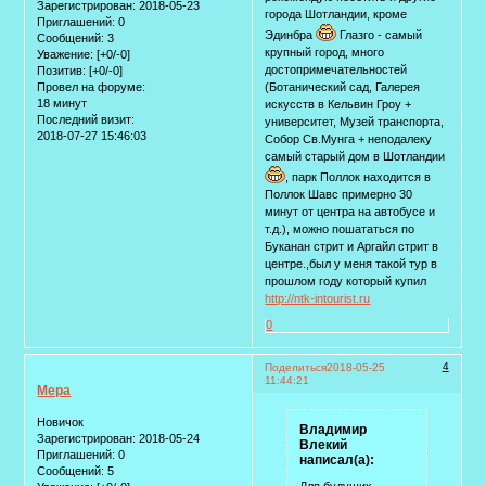
Зарегистрирован
: 2018-05-23
города Шотландии, кроме
Приглашений:
0
Эдинбра
Глазго - самый
Сообщений:
3
крупный город, много
Уважение:
[+0/-0]
достопримечательностей
Позитив:
[+0/-0]
Провел на форуме:
(Ботанический сад, Галерея
18 минут
искусств в Кельвин Гроу +
Последний визит:
университет, Музей транспорта,
2018-07-27 15:46:03
Собор Св.Мунга + неподалеку
самый старый дом в Шотландии
, парк Поллок находится в
Поллок Шавс примерно 30
минут от центра на автобусе и
т.д.), можно пошататься по
Буканан стрит и Аргайл стрит в
центре.,был у меня такой тур в
прошлом году который купил
http://ntk-intourist.ru
0
4
Поделиться
2018-05-25
11:44:21
Мера
Новичок
Владимир
Зарегистрирован
: 2018-05-24
Влекий
Приглашений:
0
написал(а):
Сообщений:
5
Для будущих