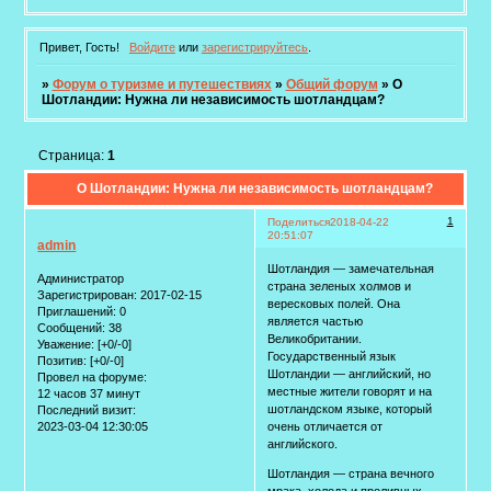
Привет, Гость!
Войдите
или
зарегистрируйтесь
.
»
Форум о туризме и путешествиях
»
Общий форум
»
О
Шотландии: Нужна ли независимость шотландцам?
Страница:
1
О Шотландии: Нужна ли независимость шотландцам?
1
Поделиться
2018-04-22
20:51:07
admin
Шотландия — замечательная
Администратор
страна зеленых холмов и
Зарегистрирован
: 2017-02-15
вересковых полей. Она
Приглашений:
0
является частью
Сообщений:
38
Великобритании.
Уважение:
[+0/-0]
Государственный язык
Позитив:
[+0/-0]
Шотландии — английский, но
Провел на форуме:
местные жители говорят и на
12 часов 37 минут
шотландском языке, который
Последний визит:
2023-03-04 12:30:05
очень отличается от
английского.
Шотландия — страна вечного
мрака, холода и проливных