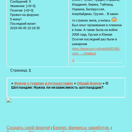
Сообщений:
5
Иордания, Бирма, Тайланд,
Уважение:
[+0/-0]
Украина, Белоруссия,
Позитив:
[+0/-0]
Азербайджан, Грузия... В каких-
Провел на форуме:
5 минут
то странах жила, училась
Последний визит:
Был опыт проживания в племени
2018-06-05 10:18:35
в Азии. А также была на войне
2008 года, Грузия и Южная
Осетия последний раз были в
шикарном
https://www.tury.ru/hotel/id/81056-
cent … i-thailand
0
Страница:
1
»
Форум о туризме и путешествиях
»
Общий форум
»
О
Шотландии: Нужна ли независимость шотландцам?
Создать свой форум!
Бизнес финансы заработок.
|
|