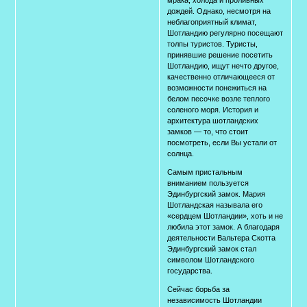
дождей. Однако, несмотря на
неблагоприятный климат,
Шотландию регулярно посещают
толпы туристов. Туристы,
принявшие решение посетить
Шотландию, ищут нечто другое,
качественно отличающееся от
возможности понежиться на
белом песочке возле теплого
соленого моря. История и
архитектура шотландских
замков — то, что стоит
посмотреть, если Вы устали от
солнца.
Самым пристальным
вниманием пользуется
Эдинбургский замок. Мария
Шотландская называла его
«сердцем Шотландии», хоть и не
любила этот замок. А благодаря
деятельности Вальтера Скотта
Эдинбургский замок стал
символом Шотландского
государства.
Сейчас борьба за
независимость Шотландии