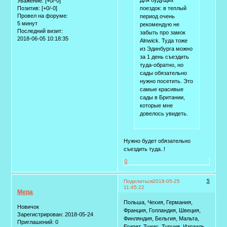
Уважение:
[+0/-0]
поездок: в теплый
Позитив:
[+0/-0]
Провел на форуме:
период очень
5 минут
рекомендую не
Последний визит:
забыть про замок
2018-06-05 10:18:35
Alnwick. Туда тоже
из Эдинбурга можно
за 1 день съездить
туда-обратно, но
сады обязательно
нужно посетить. Это
самые красивые
сады в Британии,
которые мне
довелось увидеть.
Нужно будет обязательно
съездить туда..!
0
5
Поделиться
2018-05-25
11:45:22
Мера
Польша, Чехия, Германия,
Новичок
Франция, Голландия, Швеция,
Зарегистрирован
: 2018-05-24
Финляндия, Бельгия, Мальта,
Приглашений:
0
Египет, Тунис, Турция, Израиль,