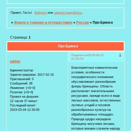
Привет, Гость!
Войдите
или
зарегистрируйтесь
.
»
Форум о туризме и путешествиях
»
Россия
»
Про Брянск
Страница:
1
Про Брянск
1
Поделиться
2018-04-22
21:02:34
admin
Благоприятные климатические
Администратор
условия, особенности
Зарегистрирован
: 2017-02-15
географического положения
Приглашений:
0
обуславливают разнообразие
Сообщений:
38
флоры Брянщины. Область
Уважение:
[+0/-0]
располагает значительными
Позитив:
[+0/-0]
ресурсами, прежде всего в виде
Провел на форуме:
лесных массивов, естественных
12 часов 37 минут
луговых угодий и посевов
Последний визит:
2023-03-04 12:30:05
разнообразных культур на
обрабатываемых площадях.
Природа щедро наградила
Брянщину могучими лесами,
которые веками служили народу