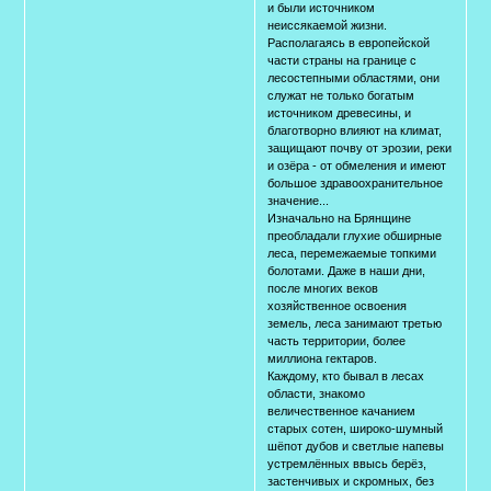
и были источником
неиссякаемой жизни.
Располагаясь в европейской
части страны на границе с
лесостепными областями, они
служат не только богатым
источником древесины, и
благотворно влияют на климат,
защищают почву от эрозии, реки
и озёра - от обмеления и имеют
большое здравоохранительное
значение...
Изначально на Брянщине
преобладали глухие обширные
леса, перемежаемые топкими
болотами. Даже в наши дни,
после многих веков
хозяйственное освоения
земель, леса занимают третью
часть территории, более
миллиона гектаров.
Каждому, кто бывал в лесах
области, знакомо
величественное качанием
старых сотен, широко-шумный
шёпот дубов и светлые напевы
устремлённых ввысь берёз,
застенчивых и скромных, без