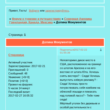
Привет, Гость!
Войдите
или
зарегистрируйтесь
.
»
Форум о туризме и путешествиях
»
Северная Америка
Гренландия, Канада, Мексика
»
Долина Монументов
Страница:
1
Долина Монументов
1
Поделиться
2017-02-22
01:55:39
Странница
Неповторимо дикое место в
Активный участник
США, расположенное на границе
Зарегистрирован
: 2017-02-21
со штатом Аризона и на юго-
Приглашений:
0
востоке от штата Юта. Хочешь
Сообщений:
48
снять вестерн? - Сюда! Хочешь
Уважение:
[+0/-0]
выпустить клёвую рекламу? -
Позитив:
[+0/-0]
Сюда! Хочешь просто
Провел на форуме:
почувствовать себя ковбоем на
5 часов 14 минут
облезлой лошади и помахать
Последний визит:
2017-02-27 16:05:32
над головой лассо? - Тебе тоже
сюда!
Мёртвый уголок без деревьев и
особой растительности с