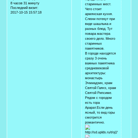
8 часов 31 минуту
старинных мест.
Последний визит:
Чего стоит
2017-10-15 15:57:18
армянская кухня.
Слюни потекут при
виде шашлыка и
разных блюд. Тут
повара мастера
своего дело. Много
старинных
памятников.
В городе находятся
сразу 3 очень
важных памятника
средневековой
архитектуры:
монастырь
Эчмиадзин, храм
Святой Гаянэ, храм
Святой Рипсиме.
Рядом с городом
есть гора
Арарат.Если день
ясный, то вид горы
смотрится
романтично.