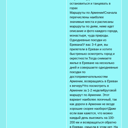
остановиться и танцевать в
горах
Маршруты по Армении!Сначала
перечислены наиболее
значимые места и расписаны
маршруты по дням, ниже идет
описание и фото каждого города,
монастыря, чуда природы.
Однодневные поездки из
Еревана!У вас 3-4 дня, вы
прилетели в Ереван и хотите
быстренько осмотреть город и
окрестности.Тогда снимаете
жилье в Ереване на несколько
дней и совершаете однодневные
поездки по
достопримечательностям
Армении, возвращаясь в Ереван
к вечеру!Что посмотреть в
Армении за 1-2 неделиКруговой
маршрут по Армении. Этот
вариант наиболее логичный, так
как дороги в Армении не везде
хорошие скорее наоборот!Даже
если вам кажется, что можно
каждый день выезжать на 100-
200 км и возвращаться обратно
в Ереван, смысла в этом нет. На