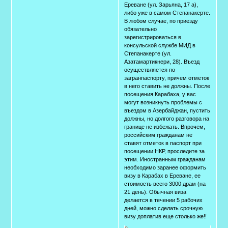
Ереване (ул. Зарьяна, 17 а),
либо уже в самом Степанакерте.
В любом случае, по приезду
обязательно
зарегистрироваться в
консульской службе МИД в
Степанакерте (ул.
Азатамартикнери, 28). Въезд
осуществляется по
загранпаспорту, причем отметок
в него ставить не должны. После
посещения Карабаха, у вас
могут возникнуть проблемы с
въездом в Азербайджан, пустить
должны, но долгого разговора на
границе не избежать. Впрочем,
российским гражданам не
ставят отметок в паспорт при
посещении НКР, проследите за
этим. Иностранным гражданам
необходимо заранее оформить
визу в Карабах в Ереване, ее
стоимость всего 3000 драм (на
21 день). Обычная виза
делается в течении 5 рабочих
дней, можно сделать срочную
визу доплатив еще столько же!!