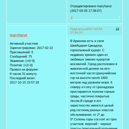
Отредактировано maryharut
(2017-03-05 17:38:07)
0
14
Поделиться
2017-03-05
17:44:10
maryharut
В Армении есть и своя
Активный участник
Швейцария-Цакадзор,
Зарегистрирован
: 2017-02-22
горнолыжный курорт. С
Приглашений:
0
недавних времен один из
Сообщений:
75
любимых зимних курортов
Уважение:
[+0/-0]
москвичей. Город расположен в
Позитив:
[+2/-0]
живописной долине на юго-
Провел на форуме:
восточной части Цахкунийских
8 часов 31 минуту
гор на высоте около 1800
Последний визит:
2017-10-15 15:57:18
метров над уровнем моря. К
северу и к югу от Цахкадзора
простираются пологие горные
гряды, частично покрытые
лесом.В городе и его
окрестностях имеется целый
ряд гостиниц разных классов
обслуживания, от 2* до
5*.Склоны горы состоят из трех
участков: верхний - черные
трассы (кресельный подъемник