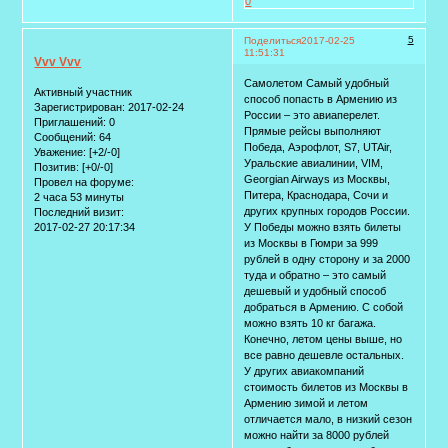
0
5
Поделиться
2017-02-25
11:51:31
Vvv Vvv
Самолетом Самый удобный
Активный участник
способ попасть в Армению из
Зарегистрирован
: 2017-02-24
России – это авиаперелет.
Приглашений:
0
Прямые рейсы выполняют
Сообщений:
64
Победа, Аэрофлот, S7, UTAir,
Уважение:
[+2/-0]
Уральские авиалинии, VIM,
Позитив:
[+0/-0]
Georgian Airways из Москвы,
Провел на форуме:
Питера, Краснодара, Сочи и
2 часа 53 минуты
других крупных городов России.
Последний визит:
2017-02-27 20:17:34
У Победы можно взять билеты
из Москвы в Гюмри за 999
рублей в одну сторону и за 2000
туда и обратно – это самый
дешевый и удобный способ
добраться в Армению. С собой
можно взять 10 кг багажа.
Конечно, летом цены выше, но
все равно дешевле остальных.
У других авиакомпаний
стоимость билетов из Москвы в
Армению зимой и летом
отличается мало, в низкий сезон
можно найти за 8000 рублей