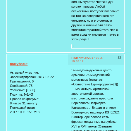
сильны чувство чести и дух
коллективизма. Любой
бесчестный поступок посрамит
не только совершившего его
человека, но и его семью и
друзей, и именно эти связи
являются гарантией того, что с
вами вряд ли случится что-то в
этом роде!!!
0
12
Поделиться
2017-02-27
10:38:17
maryharut
Эчмиадзин-духоный центр
Активный участник
Армении, Эчмиадзинский
Зарегистрирован
: 2017-02-22
монастырь (означает
Приглашений:
0
«Сошествие Единородного»[1])
Сообщений:
75
— монастырь Армянской
Уважение:
[+0/-0]
апостольской церкви,
Позитив:
[+2/-0]
местонахождение престола
Провел на форуме:
Верховного Патриарха
8 часов 31 минуту
Католикоса . Входит в список
Последний визит:
2017-10-15 15:57:18
Всемирного наследия ЮНЕСКО.
В интерьере собора есть
фрески, созданные на рубеже
XVII и XVIII веков (Овнатан
Нагаш), а также в конце XVIII в.