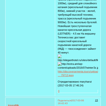
1000м), средний для спокойного
катания (кресельный подъемник
800м), нижний участок - желоб,
требующий высокой техники,
трасса (кресельный подъемник
9000м). Есть несколько бугелей.
Новейшая трехступенчатая
канатно-кресельная дорога
(LEITNER) - 4.5 км На вершину
Тегениса вас доставит
скоростной кресельный
подъемник канатной дороги
(ККД) — «восхождение» займет
40 минут.
http://discoverarmenia.tours/uploads/me
… 79713.jpeg
Отредактировано maryharut
(2017-03-05 17:46:24)
0
15
Поделиться
2017-03-06
19:42:43
irasaltik