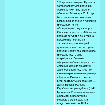
180 дней в полугодие. Нужен ли
загранпаспорт для поездки в
Армению? Нет, достаточно
обычного: 24 января 2017 года
было подписано соглашение,
разрешающее въезд в Армению
гражданам РФ по
общегражданскому паспорту.
Обещают, что с лета 2017 новые
правила вступят в действие, а
пока можно поехать и с
загранпаспортом, который
действителен в течение срока
поездки. Если у вас зарубежное
гражданство, то виза
потребуется. Ее можно
оформить либо в консульствах
Армении, либо по прилету в
аэропорт Звартноц, либо при
въезде через наземные границы
с Грузией. Стоимость такой
визы составит 3000 драм (на 21
день). Въезд в Нагорно-
Карабахскую республику (НКР)
Гражданам России необходимо
оформить аккредитацию,
которую можно сделать в
представительстве НКР в