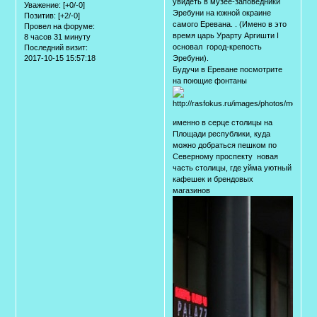
увидеть в музее-заповедники
Уважение:
[+0/-0]
Эребуни на южной окраине
Позитив:
[+2/-0]
самого Еревана. . (Имено в это
Провел на форуме:
время царь Урарту Аргишти I
8 часов 31 минуту
основал город-крепость
Последний визит:
2017-10-15 15:57:18
Эребуни).
Будучи в Ереване посмотрите
на поющие фонтаны
именно в серце столицы на
Площади республики, куда
можно добраться пешком по
Северному проспекту новая
часть столицы, где уйма уютный
кафешек и брендовых
магазинов