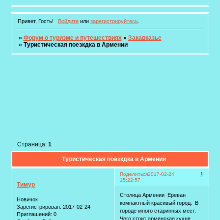
Привет, Гость!
Войдите
или
зарегистрируйтесь
.
»
Форум о туризме и путешествиях
»
Закавказье
»
Туристическая поезкдка в Армении
Страница:
1
Туристическая поезкдка в Армении
1
Поделиться
2017-02-24
15:22:57
Тимур
Столица Армении Ереван
Новичок
компактный красивый город. В
Зарегистрирован
: 2017-02-24
городе много старинных мест.
Приглашений:
0
Чего стоит армянская кухня.