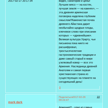
2017-02-27 20:17:34
видео, санатории и цены!
Лучшее мясо — на костях,
лучшая земля — на камнях», —
эта древняя армянская
поговорка наделена глубоким
смыслом!!Каменистая почва
древнего Айастана дарит
необычайно щедрые плоды,
ключевое слово при описании
которых — «древнейшие».
Великая культура Урарту, чьи
письмена пока никто не
расшифровал,
трехтысячелетние
гастрономические традиции и
даже самый старый в мире
узелковый ковер — все это
Армения. Наследница древней
Анатолии и самая первая
христианская страна из
существующих на планете на
сегодняшний день!
0
10
Поделиться
2017-02-26
09:24:47
mark dark
Армения!!! - одно из самых