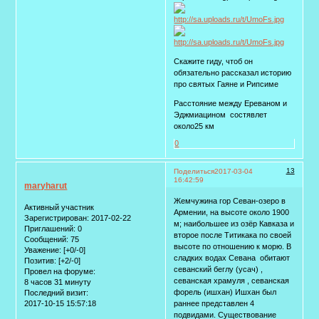
Скажите гиду, чтоб он
обязательно рассказал историю
про святых Гаяне и Рипсиме
Расстояние между Ереваном и
Эджмиацином состявлет
около25 км
0
13
Поделиться
2017-03-04
16:42:59
maryharut
Жемчужина гор Севан-озеро в
Активный участник
Армении, на высоте около 1900
Зарегистрирован
: 2017-02-22
м; наибольшее из озёр Кавказа и
Приглашений:
0
второе после Титикака по своей
Сообщений:
75
высоте по отношению к морю. В
Уважение:
[+0/-0]
сладких водах Севана обитают
Позитив:
[+2/-0]
севанский беглу (усач) ,
Провел на форуме:
севанская храмуля , севанская
8 часов 31 минуту
форель (ишхан) Ишхан был
Последний визит:
2017-10-15 15:57:18
раннее представлен 4
подвидами. Существование