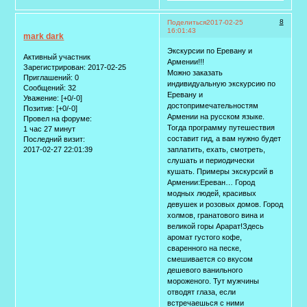
8
Поделиться
2017-02-25
16:01:43
mark dark
Экскурсии по Еревану и
Активный участник
Армении!!!
Зарегистрирован
: 2017-02-25
Можно заказать
Приглашений:
0
индивидуальную экскурсию по
Сообщений:
32
Еревану и
Уважение:
[+0/-0]
достопримечательностям
Позитив:
[+0/-0]
Армении на русском языке.
Провел на форуме:
Тогда программу путешествия
1 час 27 минут
составит гид, а вам нужно будет
Последний визит:
2017-02-27 22:01:39
заплатить, ехать, смотреть,
слушать и периодически
кушать. Примеры экскурсий в
Армении:Ереван… Город
модных людей, красивых
девушек и розовых домов. Город
холмов, гранатового вина и
великой горы Арарат!Здесь
аромат густого кофе,
сваренного на песке,
смешивается со вкусом
дешевого ванильного
мороженого. Тут мужчины
отводят глаза, если
встречаешься с ними