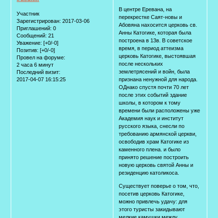
В центре Еревана, на
Участник
перекрестке Саят-новы и
Зарегистрирован
: 2017-03-06
Абовяна нахосится церковь св.
Приглашений:
0
Анны Катогике, которая была
Сообщений:
21
построена в 13в. В советское
Уважение:
[+0/-0]
время, в период аттеизма
Позитив:
[+0/-0]
церковь Катогике, выстоявшая
Провел на форуме:
после нескольких
2 часа 6 минут
землетрясений и войн, была
Последний визит:
2017-04-07 16:15:25
признана ненужной для народа.
ОДнако спустя почти 70 лет
после этих событий здание
школы, в котором к тому
времени были расположены уже
Академия наук и институт
русского языка, снесли по
требованию армянской церкви,
освободив храм Катогике из
каменного плена. и было
принято решение построить
новую церковь святой Анны и
резиденцию католикоса.
Существует поверье о том, что,
посетив церковь Катогике,
можно привлечь удачу: для
этого туристы закидывают
мелкие камушки между