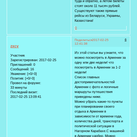
туда и обратно, а летом билеты
стоят около 11 тысяч рублей.
Существуют также прямые
рейсы из Беларуси, Украины,
Казахстана!
0
6
Поделиться
2017-02-25
12:41:38
zxcv
Из этой статьи вы узнаете, что
Участник
можно посмотреть в Армении за
Зарегистрирован
: 2017-02-25
одну или две недели! что
Приглашений:
0
посмотреть в Армении за 1-2
Сообщений:
16
недели!
Уважение:
[+0/-0]
Список главных
Позитив:
[+0/-0]
достопримечательностей
Провел на форуме:
Армении c фото и логичные
33 минуты
маршруты путешествия
Последний визит:
2017-02-25 13:09:41
приведены ниже.
Можно убрать какие-то пункты
при планировании своего
отдыха в Армении в
зависимости от времени года,
количества дней, транспорта и
политической ситуации в
Нагорном Карабахе.С машиной
в Армении удобно. Можно