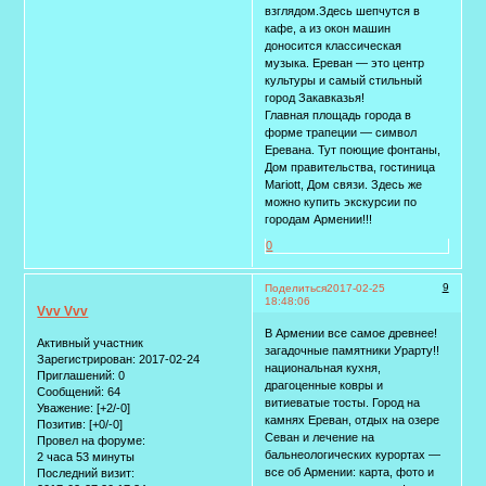
взглядом.Здесь шепчутся в
кафе, а из окон машин
доносится классическая
музыка. Ереван — это центр
культуры и самый стильный
город Закавказья!
Главная площадь города в
форме трапеции — символ
Еревана. Тут поющие фонтаны,
Дом правительства, гостиница
Mariott, Дом связи. Здесь же
можно купить экскурсии по
городам Армении!!!
0
9
Поделиться
2017-02-25
18:48:06
Vvv Vvv
В Армении все самое древнее!
Активный участник
загадочные памятники Урарту!!
Зарегистрирован
: 2017-02-24
национальная кухня,
Приглашений:
0
драгоценные ковры и
Сообщений:
64
витиеватые тосты. Город на
Уважение:
[+2/-0]
камнях Ереван, отдых на озере
Позитив:
[+0/-0]
Севан и лечение на
Провел на форуме:
бальнеологических курортах —
2 часа 53 минуты
все об Армении: карта, фото и
Последний визит: