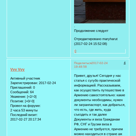
.
Продолжение следует
Отредактировано maryharut
(2017-02-24 15:52:08)
0
4
Поделиться
2017-02-24
19:48:58
Vvv Vvv
Привет, друзья! Сегодня у нас
Активный участник
статья с сугубо практической
Зарегистрирован
: 2017-02-24
информацией. Рассказываем,
Приглашений:
0
как осуществить путешествие в
Сообщений:
64
Армению самостоятельно: какие
Уважение:
[+2/-0]
документы необходимы, нужен
Позитив:
[+0/-0]
ли загранпаспорт, как добраться,
Провел на форуме:
что есть, где жить, куда
2 часа 53 минуты
съездить и так далее
Последний визит:
2017-02-27 20:17:34
Документы и виза Гражданам
РФ, СНГ и Грузии виза в
Армению не требуется, причем
можно находиться в стране аж