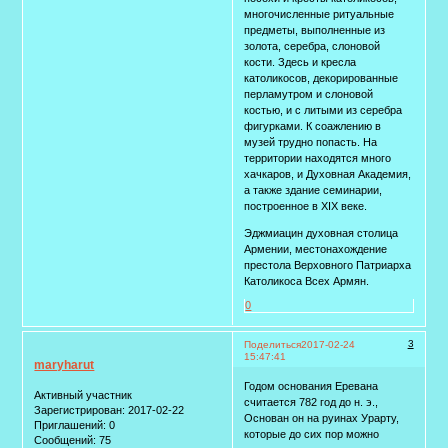
многочисленные ритуальные
предметы, выполненные из
золота, серебра, слоновой
кости. Здесь и кресла
католикосов, декорированные
перламутром и слоновой
костью, и с литыми из серебра
фигурками. К соажлению в
музей трудно попасть. На
территории находятся много
хачкаров, и Духовная Академия,
а также здание семинарии,
построенное в ХIХ веке.
Эджмиацин духовная столица
Армении, местонахождение
престола Верховного Патриарха
Католикоса Всех Армян.
0
3
Поделиться
2017-02-24
15:47:41
maryharut
Годом основания Еревана
Активный участник
считается 782 год до н. э.,
Зарегистрирован
: 2017-02-22
Основан он на руинах Урарту,
Приглашений:
0
которые до сих пор можно
Сообщений:
75