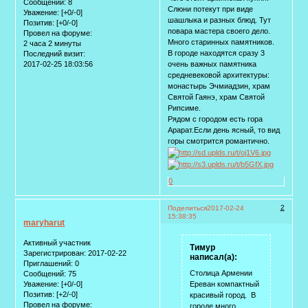
Сообщений:
8
Слюни потекут при виде
Уважение:
[+0/-0]
шашлыка и разных блюд. Тут
Позитив:
[+0/-0]
повара мастера своего дело.
Провел на форуме:
Много старинных памятников.
2 часа 2 минуты
В городе находятся сразу 3
Последний визит:
2017-02-25 18:03:56
очень важных памятника
средневековой архитектуры:
монастырь Эчмиадзин, храм
Святой Гаянэ, храм Святой
Рипсиме.
Рядом с городом есть гора
Арарат.Если день ясный, то вид
горы смотрится романтично.
0
2
Поделиться
2017-02-24
15:38:35
maryharut
Активный участник
Тимур
Зарегистрирован
: 2017-02-22
написал(а):
Приглашений:
0
Столица Армении
Сообщений:
75
Уважение:
[+0/-0]
Ереван компактный
Позитив:
[+2/-0]
красивый город. В
Провел на форуме:
городе много