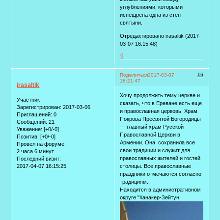
углублениями, которыми
испещрена одна из стен
святыни.
Отредактировано irasaltik (2017-
03-07 16:15:48)
0
16
Поделиться
2017-03-07
16:21:47
irasaltik
Хочу продолжить тему церкве и
Участник
сказать, что в Ереване есть еще
Зарегистрирован
: 2017-03-06
и православная церковь, Храм
Приглашений:
0
Покрова Пресвятой Богородицы
Сообщений:
21
— главный храм Русской
Уважение:
[+0/-0]
Православной Церкви в
Позитив:
[+0/-0]
Армении. Она сохранила все
Провел на форуме:
свои традиции и служит для
2 часа 6 минут
православных жителей и гостей
Последний визит:
2017-04-07 16:15:25
столицы. Все православные
праздники отмечаются согласно
традициям.
Находится в административном
округе "Канакер-Зейтун.