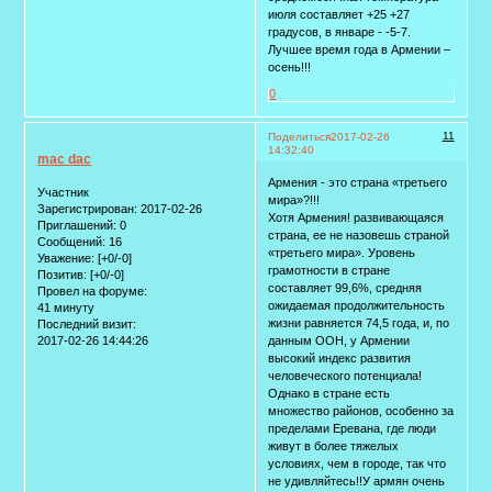
июля составляет +25 +27
градусов, в январе - -5-7.
Лучшее время года в Армении –
осень!!!
0
11
Поделиться
2017-02-26
14:32:40
mac dac
Армения - это страна «третьего
Участник
мира»?!!!
Зарегистрирован
: 2017-02-26
Хотя Армения! развивающаяся
Приглашений:
0
страна, ее не назовешь страной
Сообщений:
16
«третьего мира». Уровень
Уважение:
[+0/-0]
грамотности в стране
Позитив:
[+0/-0]
составляет 99,6%, средняя
Провел на форуме:
ожидаемая продолжительность
41 минуту
жизни равняется 74,5 года, и, по
Последний визит:
2017-02-26 14:44:26
данным ООН, у Армении
высокий индекс развития
человеческого потенциала!
Однако в стране есть
множество районов, особенно за
пределами Еревана, где люди
живут в более тяжелых
условиях, чем в городе, так что
не удивляйтесь!!У армян очень