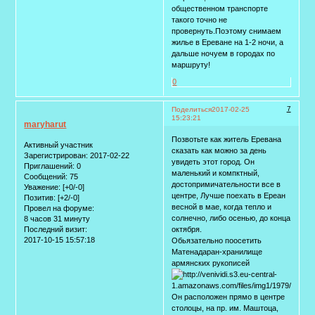
общественном транспорте
такого точно не
провернуть.Поэтому снимаем
жилье в Ереване на 1-2 ночи, а
дальше ночуем в городах по
маршруту!
0
7
Поделиться
2017-02-25
15:23:21
maryharut
Позвотьте как житель Еревана
Активный участник
сказать как можно за день
Зарегистрирован
: 2017-02-22
увидеть этот город. Он
Приглашений:
0
маленький и компктный,
Сообщений:
75
достопримичательности все в
Уважение:
[+0/-0]
центре, Лучше поехать в Ереан
Позитив:
[+2/-0]
весной в мае, когда тепло и
Провел на форуме:
солнечно, либо осенью, до конца
8 часов 31 минуту
октября.
Последний визит:
2017-10-15 15:57:18
Обьязательно поосетить
Матенадаран-хранилище
армянских рукописей
Oн расположен прямо в центре
столоцы, на пр. им. Маштоца,