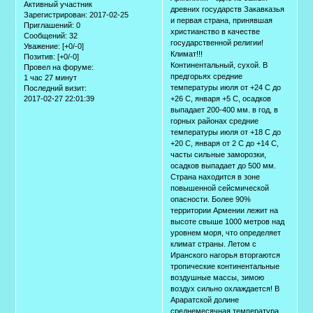
Активный участник
древних государств Закавказья
Зарегистрирован
: 2017-02-25
и первая страна, принявшая
Приглашений:
0
христианство в качестве
Сообщений:
32
государственной религии!
Уважение:
[+0/-0]
Климат!!!
Позитив:
[+0/-0]
Континентальный, сухой. В
Провел на форуме:
предгорьях средние
1 час 27 минут
температуры июля от +24 С до
Последний визит:
2017-02-27 22:01:39
+26 С, января +5 С, осадков
выпадает 200-400 мм. в год, в
горных районах средние
температуры июля от +18 С до
+20 С, января от 2 С до +14 С,
часты сильные заморозки,
осадков выпадает до 500 мм.
Страна находится в зоне
повышенной сейсмической
опасности. Более 90%
территории Армении лежит на
высоте свыше 1000 метров над
уровнем моря, что определяет
климат страны. Летом с
Иранского нагорья вторгаются
тропические континентальные
воздушные массы, зимою
воздух сильно охлаждается! В
Араратской долине
среднемесячная температура