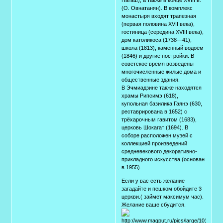
(О. Овнатанян). В комплекс
монастыря входят трапезная
(первая половина XVII века),
гостиница (середина XVIII века),
дом католикоса (1738—41),
школа (1813), каменный водоём
(1846) и другие постройки. В
советское время возведены
многочисленные жилые дома и
общественные здания.
В Эчмиадзине также находятся
храмы Рипсимэ (618),
купольная базилика Гаянэ (630,
реставрирована в 1652) с
трёхарочным гавитом (1683),
церковь Шокагат (1694). В
соборе расположен музей с
коллекцией произведений
средневекового декоративно-
прикладного искусства (основан
в 1955).
Если у вас есть желание
загадайте и пешком обойдите 3
церкви.( займет максимум час).
Желание ваше сбудится.