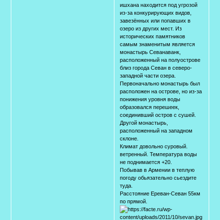
ишхана находится под угрозой
из-за конкурирующих видов,
завезённых или попавших в
озеро из других мест. Из
исторических памятников
самым знаменитым является
монастырь Севанаванк,
расположенный на полуострове
близ города Севан в северо-
западной части озера.
Первоначально монастырь был
расположен на острове, но из-за
понижения уровня воды
образовался перешеек,
соединивший остров с сушей.
Другой монастырь,
расположенный на западном
склоне.
Климат довольно суровый.
ветренный. Температура воды
не поднимается +20.
Побывав в Армении в теплую
погоду обьязательно сьездите
туда.
Расстояние Ереван-Севан 55км
по прямой.