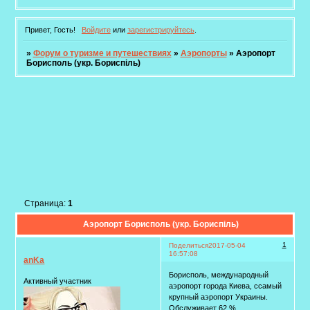
Привет, Гость!
Войдите
или
зарегистрируйтесь
.
»
Форум о туризме и путешествиях
»
Аэропорты
»
Аэропорт
Борисполь (укр. Бориспіль)
Страница:
1
Аэропорт Борисполь (укр. Бориспіль)
1
Поделиться
2017-05-04
16:57:08
anKa
Борисполь, международный
Активный участник
аэропорт города Киева, ссамый
крупный аэропорт Украины.
Обслуживает 62 %