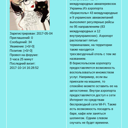
международных авиаперевозок
Украины.Из аэропорта
«Борисполь» 43 международные
и 9 украинских авиакомпаний
выполняют регулярные рейсы
по 95 направлениям (83
международных и 12
Зарегистрирован
: 2017-05-04
внутриукраинских). Аэропорт
Приглашений:
0
располагает пятью
Сообщений:
34
терминалами, на территории
Уважение:
[+0/-0]
также находится
Позитив:
[+0/-0]
трехзвездочный отель с тем же
Провел на форуме:
названием.
3 часа 25 минут
В бориспольском аэропорту
Последний визит:
2017-10-14 16:28:52
предоставляется возможность
воспользоваться множеством
услуг. Например, если вы
приехали на машине, то
спокойно можете оставить ее на
автостоянке. Внутри аэропорта
предоставляется доступ к сети
Интернет по средствам
беспроводной сети Wi-Fi. Также
есть возможность посидеть в
баре, кафе или заняться
шопингом. Одним словом
скучать не будет времени.