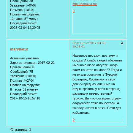
Сообщений:
38
http://bortavia.ru/
Уважение:
[+0/-0]
Позитив:
[+0/-0]
0
Провел на форуме:
12 часов 37 минут
Последний визит:
2023-03-04 12:30:05
2
Поделиться
2017-03-09
19:53:01
maryharut
Наверное несезон, поэтому и
Активный участник
скидка. А слабо скидку обьявить
Зарегистрирован
: 2017-02-22
именно в июле-августе, когда
Приглашений:
0
всем хочется на море?? Тогда и
Сообщений:
75
не ехали россияне в Турцию,
Уважение:
[+0/-0]
Болгарию, Хорватию, а свои
Позитив:
[+2/-0]
деньги предназначенные на
Провел на форуме:
отдых тратили у себя в стране,
8 часов 31 минуту
развивали отечественный
Последний визит:
2017-10-15 15:57:18
туризм. Да и из соседних стран-
содружеств тоже понаехали. А
то получается в сезон Сочи для
избранных.
0
Страница:
1